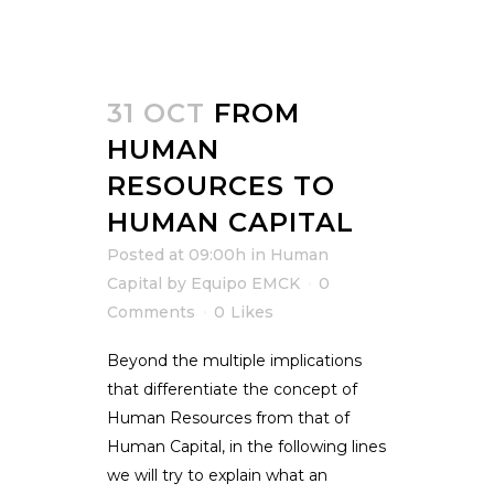
31 OCT
FROM
HUMAN
RESOURCES TO
HUMAN CAPITAL
Posted at 09:00h
in
Human
Capital
by
Equipo EMCK
0
Comments
0
Likes
Beyond the multiple implications
that differentiate the concept of
Human Resources from that of
Human Capital, in the following lines
we will try to explain what an