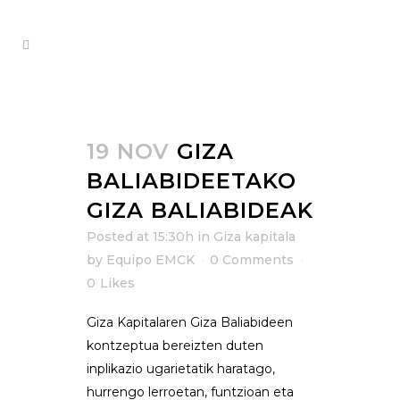
19 NOV
GIZA
BALIABIDEETAKO
GIZA BALIABIDEAK
Posted at 15:30h
in
Giza kapitala
by
Equipo EMCK
0 Comments
0
Likes
Giza Kapitalaren Giza Baliabideen
kontzeptua bereizten duten
inplikazio ugarietatik haratago,
hurrengo lerroetan, funtzioan eta