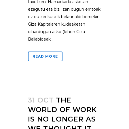
taxutzen. Hamarkada askotan
ezagutu eta bizi izan dugun erritoak
ez du zerikusirik belaunaldi berriekin.
Giza Kapitalaren kudeaketan
dihardugun asko (lehen Giza
Baliabideak...
READ MORE
31 OCT
THE
WORLD OF WORK
IS NO LONGER AS
WE THOUGHT IT