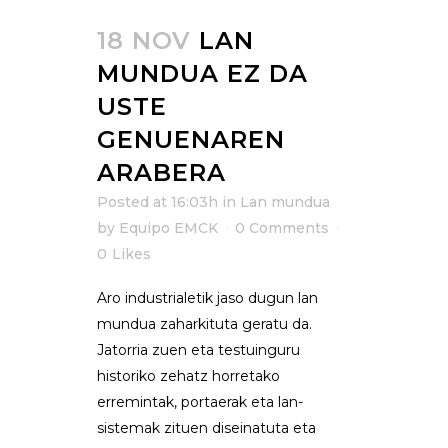
18 NOV
LAN
MUNDUA EZ DA
USTE
GENUENAREN
ARABERA
Posted at 16:03h
in
Lan mundua
by
Equipo EMCK
0 Comments
0
Likes
Aro industrialetik jaso dugun lan
mundua zaharkituta geratu da.
Jatorria zuen eta testuinguru
historiko zehatz horretako
erremintak, portaerak eta lan-
sistemak zituen diseinatuta eta