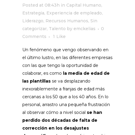
Posted at 08:43h
in
Capital Humano
,
Estrategia
,
Experiencia de empleado
,
Liderazgo
,
Recursos Humanos
,
Sin
categorizar
,
Talento
by
emckelias
0
Comments
1
Like
Un fenómeno que vengo observando en
el último lustro, en las diferentes empresas
con las que tengo la oportunidad de
colaborar, es como
la media de edad de
las plantillas
se va desplazando
inexorablemente a franjas de edad más
cercanas a los 50 que a los 40 años. En lo
personal, arrastro una pequeña frustración
al observar cómo a nivel social
se han
perdido dos décadas de falta de
corrección en los desajustes