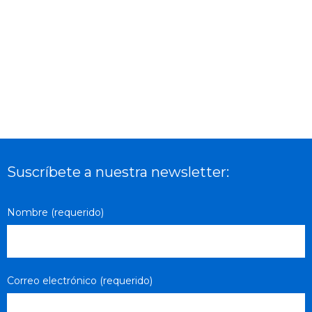
tarteetara mugituz doa. Arlo pertsonalean,
frustrazio txiki bat sortu da, gizarte mailan;bi
hamarkada galdu baitira desoreka
demografikoetan . Klase buruzagiek,
ikusmen faltagatik,......
02 December, 2019
/
No comment
Suscríbete a nuestra newsletter:
Nombre (requerido)
Correo electrónico (requerido)