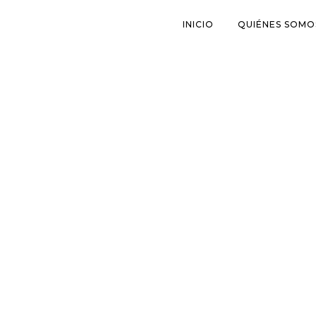
INICIO
QUIÉNES SOMO
EL MUNDO LABORAL YA NO ES
SOLUCIO
COMO CREÍAMOS QUE ERA
TALENT